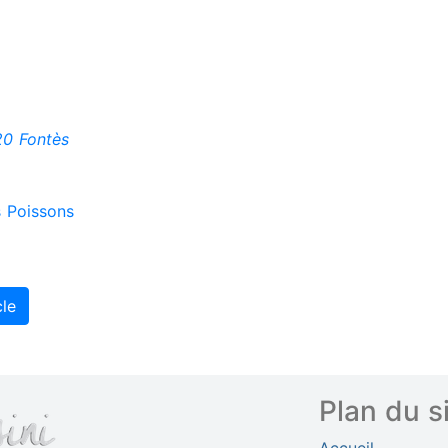
20 Fontès
 Poissons
cle
Plan du s