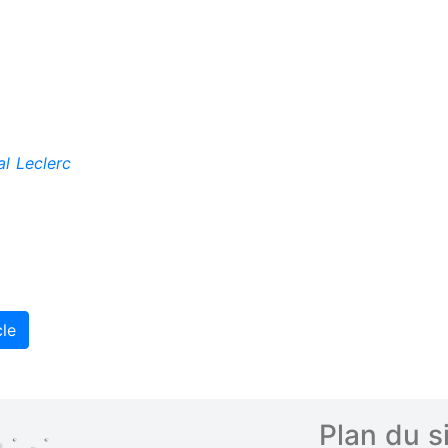
l Leclerc
cle
Plan du s