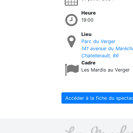
Heure
19:00
Lieu
Parc du Verger
141 avenue du Marécha
Chatellerault, 86
Cadre
Les Mardis au Verger
Accéder à la fiche du specta